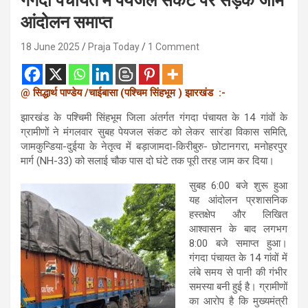
गंगदा पंचायत में पेयजल संकट पर सड़क जाम
आंदोलन समाप्त
18 June 2025
Praja Today
1 Comment
@
सिद्धार्थ
पाण्डेय
/
चाईबासा
(
पश्चिम
सिंहभूम
)
झारखंड
:-
झारखंड के पश्चिमी सिंहभूम जिला अंतर्गत गंगदा पंचायत के 14 गांवों के
ग्रामीणों ने मंगलवार सुबह पेयजल संकट को लेकर सारंडा विकास समिति,
जामकुन्डिया-दुईया के नेतृत्व में बड़ाजामदा-किरीबुरु- छोटानगरा, मनोहरपुर
मार्ग (NH-33) को सलाई चौक पास दो घंटे तक पूरी तरह जाम कर दिया।
सुबह 6:00 बजे शुरू हुआ
यह आंदोलन प्रशासनिक
हस्तक्षेप और लिखित
आश्वासन के बाद लगभग
8:00 बजे समाप्त हुआ।
गंगदा पंचायत के 14 गांवों में
लंबे समय से पानी की गंभीर
समस्या बनी हुई है। ग्रामीणों
का आरोप है कि मुख्यमंत्री