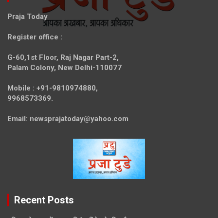
Praja Today
Register office
:
G-60,1st Floor, Raj Nagar Part-2,
Palam Colony, New Delhi-110077
Mobile :
+91-9810974880,
9968573369.
Email:
newsprajatoday@yahoo.com
Recent Posts