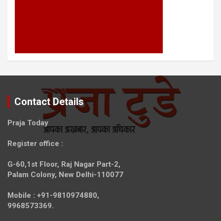
Contact Details
Praja Today
Register office
:
G-60,1st Floor, Raj Nagar Part-2,
Palam Colony, New Delhi-110077
Mobile :
+91-9810974880,
9968573369.