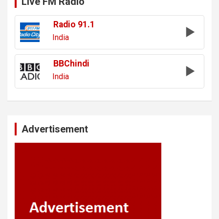
Live FM Radio
Radio 91.1
India
BBChindi
India
Advertisement