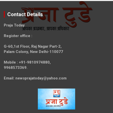
Contact Details
Praja Today
Register office
:
G-60,1st Floor, Raj Nagar Part-2,
Palam Colony, New Delhi-110077
Mobile :
+91-9810974880,
9968573369.
Email:
newsprajatoday@yahoo.com